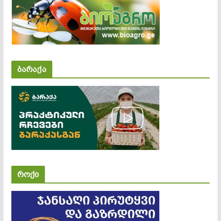
ბარაქა
როქი