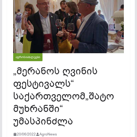
ᲐᲒᲠᲝᲡᲘᲐᲮᲚᲔᲔᲑᲘ
„მერანოს ღვინის
ფესტივალს“
საქართველომ„შატო
მუხრანში“
უმასპინძლა
20/06/2022
AgroNews