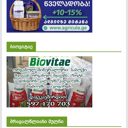
ბიოვიტაე
მრავალწლიანი მულჩი