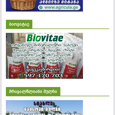
ბიოვიტაე
მრავალწლიანი მულჩი