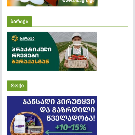
ბარაქა
როქი