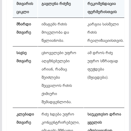
მთვარის
გავლენა
რძეზე
რეკომენდაცია
ციკლი
ფერმერისთვის
მზარდი
იმატებს რძის
კარგია სასმელი
მთვარე
მოცულობა და
რძის
წყლიანობა.
რეალიზაციისთვის.
სავსე
ცხოველები უფრო
ამ დროს რძე
მთვარე
აღგზნებულები
უფრო სწრაფად
არიან, რამაც
ფუჭდება
შეიძლება
(მჟავდება).
შეცვალოს რძის
ქიმიური
შემადგენლობა.
კლებადი
რძე ხდება უფრო
საუკეთესო
დროა
მთვარე
კონცენტრირებული,
ყველის
იმატებს მშრალი
ამოსაყვანად
.