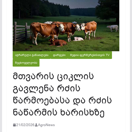
ᲐᲒᲠᲐᲠᲣᲚᲘ ᲒᲐᲜᲐᲗᲚᲔᲑᲐ
ᲓᲐᲠᲒᲔᲑᲘ
ᲛᲔᲓᲘᲐ ᲤᲔᲠᲛᲔᲠᲔᲑᲘᲡᲗᲕᲘᲡ TV
ᲛᲔᲪᲮᲝᲕᲔᲚᲔᲝᲑᲐ
მთვარის ციკლის
გავლენა რძის
წარმოებასა და რძის
ნაწარმის ხარისხზე
21/02/2026
AgroNews