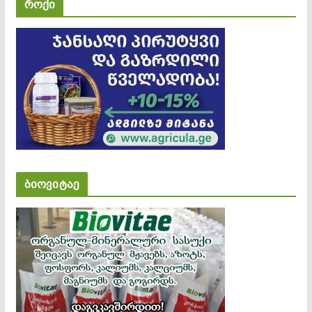
როქი
ბიოვიტაე