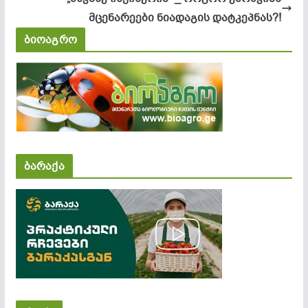
მცენარეები ნიადაგის დატკეპნას?!
ბიოაგრო
ბარაქა