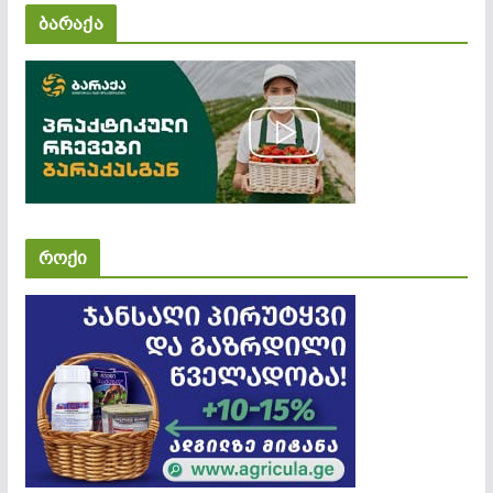
ბარაქა
როქი