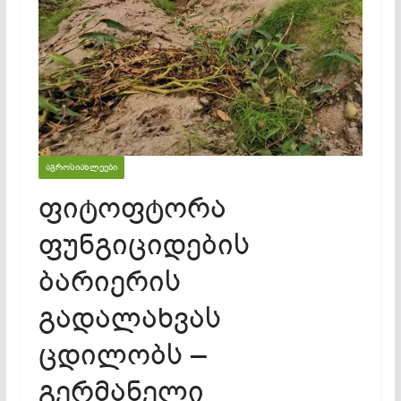
ᲐᲒᲠᲝᲡᲘᲐᲮᲚᲔᲔᲑᲘ
ფიტოფტორა
ფუნგიციდების
ბარიერის
გადალახვას
ცდილობს –
გერმანელი