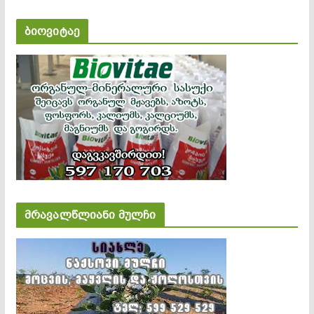
ბიოვიტაე
მრავალწლიანი მულჩი