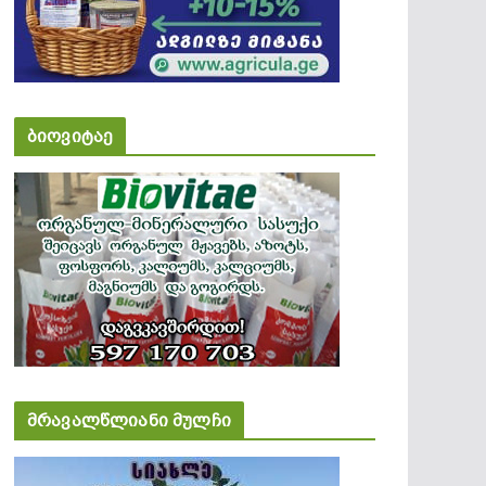
ბიოვიტაე
მრავალწლიანი მულჩი