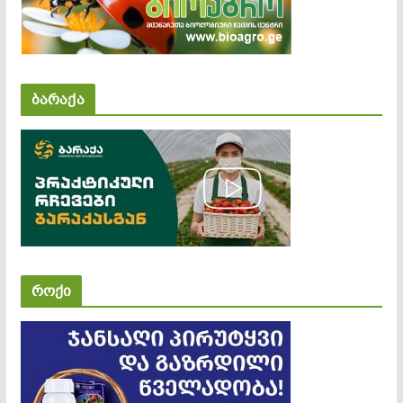
ბარაქა
როქი