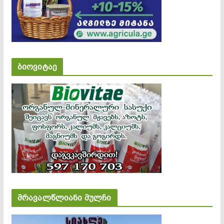
ბიოვიტაე
მრავალწლიანი მულჩი