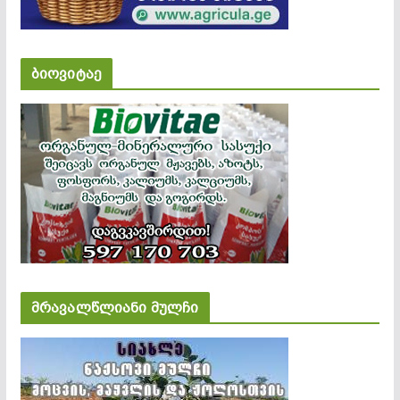
ბიოვიტაე
მრავალწლიანი მულჩი