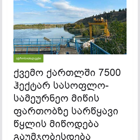
ᲐᲒᲠᲝᲡᲘᲐᲮᲚᲔᲔᲑᲘ
ქვემო ქართლში 7500
ჰექტარ სასოფლო-
სამეურნეო მიწის
ფართობზე სარწყავი
წყლის მიწოდება
გაუმჯობესდება