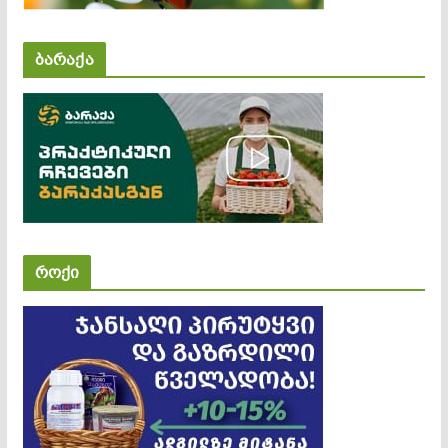
ბარაქა
როქი