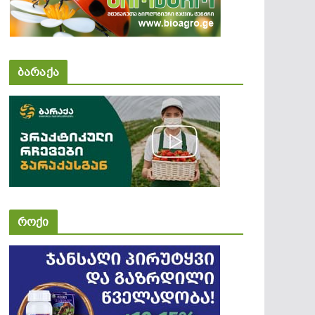
ბარაქა
როქი