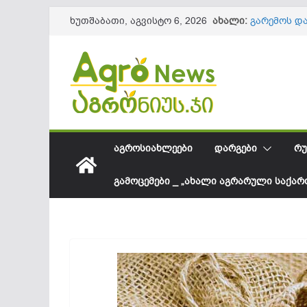
Skip
ახალი:
გარემოს დ
ხუთშაბათი, აგვისტო 6, 2026
to
401 ტყის მ
საქართველ
content
შესყიდვის
სეზონის დ
61,8 მილი
10 პრაქტი
ნაყოფის და
მიმდინარე
ქვეყანაში 
ᲐᲒᲠᲝᲡᲘᲐᲮᲚᲔᲔᲑᲘ
ᲓᲐᲠᲒᲔᲑᲘ
ᲠᲣ
წარმოდგე
ᲒᲐᲛᲝᲪᲔᲛᲔᲑᲘ _ „ᲐᲮᲐᲚᲘ ᲐᲒᲠᲐᲠᲣᲚᲘ ᲡᲐᲥᲐ