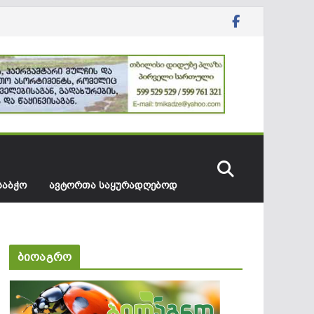
ᲡᲐᲑᲭᲝ
ᲐᲕᲢᲝᲠᲗᲐ ᲡᲐᲧᲣᲠᲐᲓᲦᲔᲑᲝᲓ
ბიოაგრო