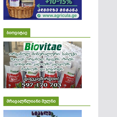
ბიოვიტაე
მრავალწლიანი მულჩი