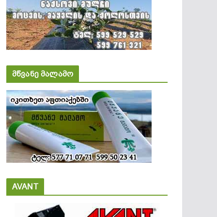
მწვანე მალამო
AVANT