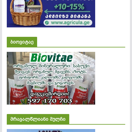
ბიოვიტაე
მრავალწლიანი მულჩი