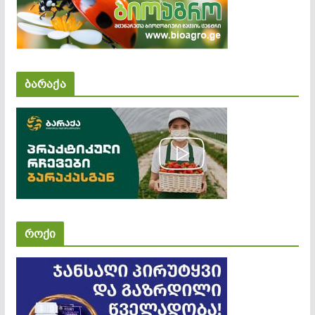
ბარაქა
როქი