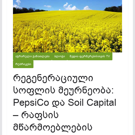
ᲐᲒᲠᲐᲠᲣᲚᲘ ᲒᲐᲜᲐᲗᲚᲔᲑᲐ
ᲑᲚᲝᲒᲘ
ᲛᲔᲓᲘᲐ ᲤᲔᲠᲛᲔᲠᲔᲑᲘᲡᲗᲕᲘᲡ TV
ᲠᲣᲑᲠᲘᲙᲔᲑᲘ
რეგენერაციული
სოფლის მეურნეობა:
PepsiCo და Soil Capital
– რაფსის
მწარმოებლების