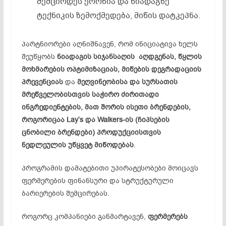
შემცირდეს ეროზია და ნიადაგზე
ტექნიკის ზემოქმედება, მიწის დატკეპნა.
პარტნიორები აღნიშნავენ, რომ ინიციატივა ხელს
შეუწყობს
ნიადაგის
სიჯანსაღის
აღდგენას
,
წყლის
მოხმარების
ოპტიმიზაციას
,
მიწების
დეგრადაციის
პრევენციას
და
მეღვინეობისა
და
სურსათის
მრეწველობისთვის
საჭირო
ძირითადი
ინგრედიენტების,
მათ
შორის
ისეთი ბრენდების,
როგორიცაა
Lay’s
და
Walkers-
ის
(ჩიპსების
ცნობილი ბრენდები)
პროდუქციისთვის
ნედლეულის
უწყვეტ
მიწოდებას
.
პროგრამის დამატებითი უპირატესობები მოიცავს
ფერმერების ფინანსური და სტრუქტურული
ბარიერების შემცირებას.
როგორც კომპანიები განმარტავენ,
ფერმერებს