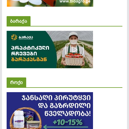
ბარაქა
როქი