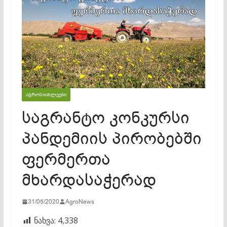
ᲐᲒᲠᲝᲡᲘᲐᲮᲚᲔᲔᲑᲘ
საგრანტო კონკურსი
პანდემიის პირობებში
ფერმერთა
მხარდასაჭერად
31/05/2020
AgroNews
ნახვა:
4,338