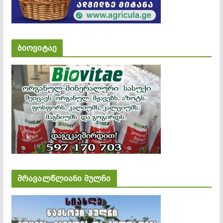
ბიოვიტაე
მრავალწლიანი მულჩი