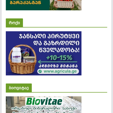
როქი
ბიოვიტაე