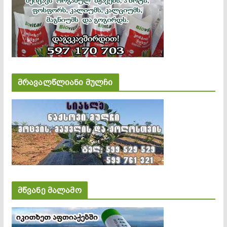
მრავალწლიანი მულჩი
მწვანე მალამო