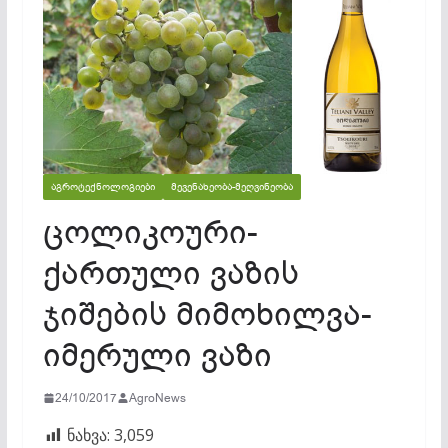
ᲐᲒᲠᲝᲢᲔᲥᲜᲝᲚᲝᲒᲘᲔᲑᲘ
ᲛᲔᲕᲔᲜᲐᲮᲔᲝᲑᲐ-ᲛᲔᲦᲕᲘᲜᲔᲝᲑᲐ
ცოლიკოური-
ქართული ვაზის
ჯიშების მიმოხილვა-
იმერული ვაზი
24/10/2017
AgroNews
ნახვა:
3,059