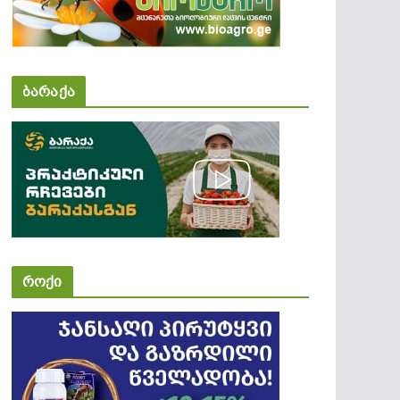
ბარაქა
როქი