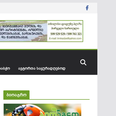
ᲡᲐᲑᲭᲝ
ᲐᲕᲢᲝᲠᲗᲐ ᲡᲐᲧᲣᲠᲐᲓᲦᲔᲑᲝᲓ
ბიოაგრო