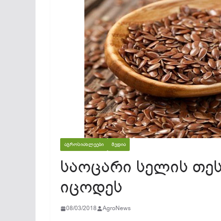
ᲐᲒᲠᲝᲡᲘᲐᲮᲚᲔᲔᲑᲘ
ᲛᲔᲓᲘᲐ
საოცარი სელის თეს
იცოდეს
08/03/2018
AgroNews