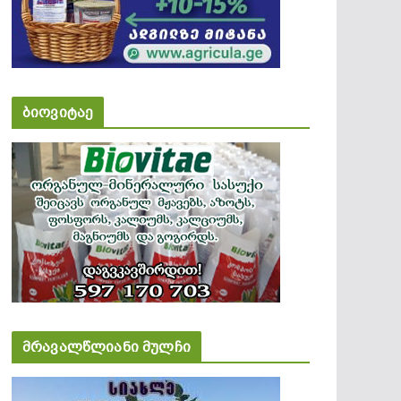
ბიოვიტაე
მრავალწლიანი მულჩი