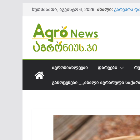
Skip
ახალი:
გარემოს დ
ხუთშაბათი, აგვისტო 6, 2026
to
401 ტყის მ
საქართველ
content
შესყიდვის
სეზონის დ
61,8 მილი
10 პრაქტი
ნაყოფის და
მიმდინარე
ქვეყანაში 
ᲐᲒᲠᲝᲡᲘᲐᲮᲚᲔᲔᲑᲘ
ᲓᲐᲠᲒᲔᲑᲘ
ᲠᲣ
წარმოდგე
ᲒᲐᲛᲝᲪᲔᲛᲔᲑᲘ _ „ᲐᲮᲐᲚᲘ ᲐᲒᲠᲐᲠᲣᲚᲘ ᲡᲐᲥᲐ