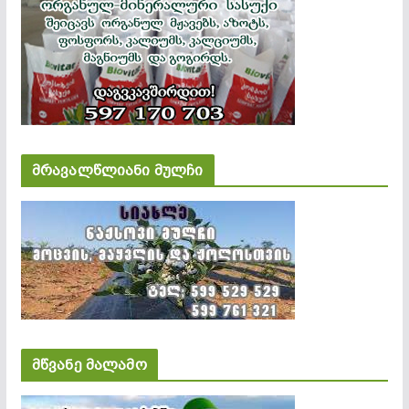
მრავალწლიანი მულჩი
მწვანე მალამო