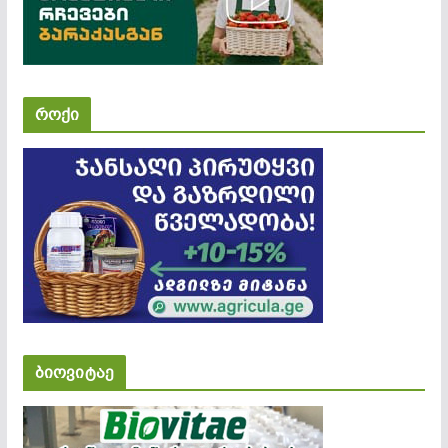
როქი
ბიოვიტაე