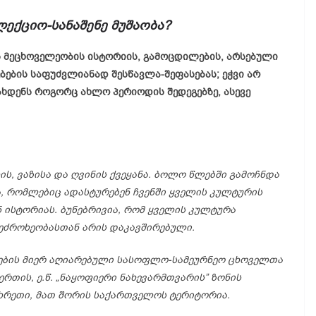
ლექციო-
სანაშენე
მუშაობა?
ის მეცხოველეობის ისტორიის, გამოცდილების, არსებული
ბების საფუძვლიანად შესწავლა-შეფასებას; ეჭვი არ
ახდენს როგორც ახლო პერიოდის შედეგებზე, ასევე
ის,
ვაზისა
და
ღვინის
ქვეყანა.
ბოლო
წლებში
გამოჩნდა
,
რომლებიც
ადასტურებენ
ჩვენში
ყველის
კულტურის
ნ
ისტორიას.
ბუნებრივია,
რომ
ყველის
კულტურა
ეძროხეობასთან
არის
დაკავშირებული.
ების
მიერ
აღიარებული
სასოფლო-
სამეურნეო
ცხოველთა
ერთის,
ე.
წ. „
ნაყოფიერი
ნახევარმთვარის”
ზონის
ხრეთი,
მათ
შორის
საქართველოს
ტერიტორია.