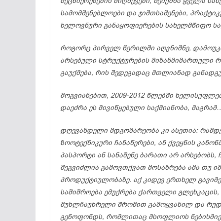
მეცნიერებების
მიღწევები,
შეიქმნა
ყველა
სახ
სამომშენებლოები
და
ჯიშთსაშენები,
პრაქტი
ხელოვნური
განაყოფიერების
სახელმწიფო
ს
როგორც
პირველ
წერილში
აღვნიშნე,
დამოუ
არსებული
სტრუქტურების
მიზანმიმართული
რ
გაუქმება,
რის
შედეგადაც
მთლიანად
განადგ
მოგვიანებით, 2009-2012
წლებში
ხელისუფლე
დაეძრა
ეს
მივიწყებული
საქმიანობა,
მაგრამ
დღევანდელი
მდგომარეობა
კი
ასეთია:
რამდ
ზოოტექნიკური
ჩანაწერები,
ან
ქვეყნის
კანონ
პასპორტი
ან
სანაშენე
ბარათი
არ
არსებობს,
შეგვიძლია
გამოვთქვათ
მოსაზრება
ამა
თუ
ი
პროდუქტიულობაზე.
აქ
კიდევ
ერთხელ
გავიმ
საშიშროება
ემუქრება
ქართველი
გლეხკაცის,
მუხლჩაუხრელი
შრომით
გამოყვანილ
და
რუდ
გენოფონდს,
რომლითაც
მსოფლიოს
ნებისმი