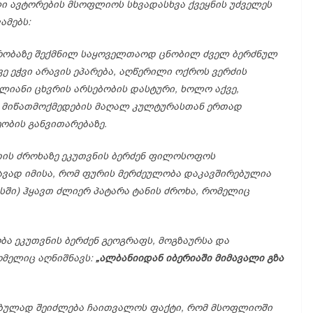
ლი
ავტორების
მსოფლიოს
სხვადასხვა
ქვეყნის
უძველეს
ამებს:
რობაზე
შექმნილ
საყოველთაოდ
ცნობილ
ძველ
ბერძნულ
ვე
ეჭვი
არავის
ეპარება,
აღწერილი
ოქროს
ვერძის
ყლიანი
ცხვრის
არსებობის
დასტური,
ხოლო
აქვე,
…
მიწათმოქმედების
მაღალ
კულტურასთან
ერთად
ეობის
განვითარებაზე.
თის
ძროხაზე
ეკუთვნის
ბერძენ
ფილოსოფოს
ავად
იმისა,
რომ
ფურის
მერძეულობა
დაკავშირებულია
სში)
ჰყავთ
ძლიერ
პატარა
ტანის
ძროხა,
რომელიც
ობა
ეკუთვნის
ბერძენ
გეოგრაფს,
მოგზაურსა
და
ომელიც
აღნიშნავს:
„
ალბანიიდან
იბერიაში
მიმავალი
გზა
ებულად
შეიძლება
ჩაითვალოს
ფაქტი,
რომ
მსოფლიოში