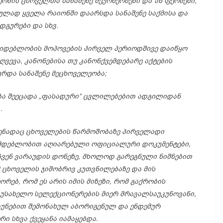
ეობის
ცხოველთა
სანაშენე
მეურნეობები
და`
ან
ფერმები,
კულად
ყველა
რაიონში
დაარსდა
სანაშენე
საქმისა
და
ადგურები
და
სხვ.
კიდებლობის
მოპოვების
პირველ
პერიოდშივე
დაიწყო
ღვევა,
კანონებისა
თუ
კანონქვემდებარე
აქტების
ურდა
სანაშენე
მეცხოველეობა;
ბა
შეეცადა „
ფასადური“
ცვლილებებით
ადგილიდან
…
ენადაც
ცხოველების
წარმოშობაზე
პირველადი
მდებლობით
აღიარებული
ოფიციალური
დოკუმენტები,
ჩვენ
ვარაუდის
დონეზე,
მხოლოდ
გარეგნული
ნიშნებით
მ
ცხოველის
ჯიშობრივ
კუთვნილებაზე
და
მის
ეორებ,
რომ
ეს
არის
იმის
მიზეზი,
რომ
გაქრობის
უსახელო
სელექციონერების
მიერ
მრავალსაუკუნოვანი,
უნებით
შემონახულ
აბორიგენულ
და
ენდემურ
ერი
სხვა
ქვეყანა
იამაყებდა.