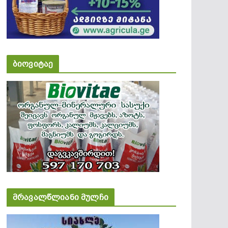
ბიოვიტაე
მრავალწლიანი მულჩი