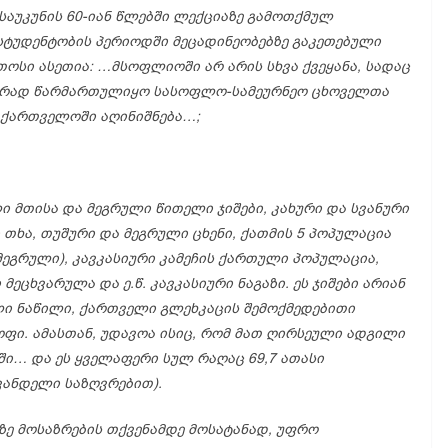
საუკუნის 60-
იან
წლებში
ლექციაზე
გამოთქმულ
სტუდენტობის
პერიოდში
მეცადინეობებზე
გაკეთებული
თოსი
ასეთია: …
მსოფლიოში
არ
არის
სხვა
ქვეყანა,
სადაც
ურად
წარმართულიყო
სასოფლო-
სამეურნეო
ცხოველთა
აქართველოში
აღინიშნება…;
ლი
მთისა
და
მეგრული
წითელი
ჯიშები,
კახური
და
სვანური
ი
თხა,
თუშური
და
მეგრული
ცხენი,
ქათმის 5
პოპულაცია
მეგრული),
კავკასიური
კამეჩის
ქართული
პოპულაცია,
ი
მეცხვარულა
და
ე.
წ.
კავკასიური
ნაგაზი.
ეს
ჯიშები
არიან
ლი
ნაწილი,
ქართველი
გლეხკაცის
შემოქმედებითი
ოფი.
ამასთან,
უდავოა
ისიც,
რომ
მათ
ღირსეული
ადგილი
აში…
და
ეს
ყველაფერი
სულ
რაღაც 69,7
ათასი
ვანდელი
საზღვრებით).
ზე
მოსაზრების
თქვენამდე
მოსატანად,
უფრო