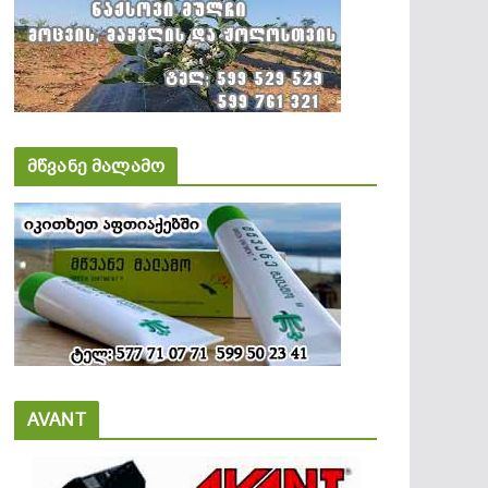
მწვანე მალამო
AVANT