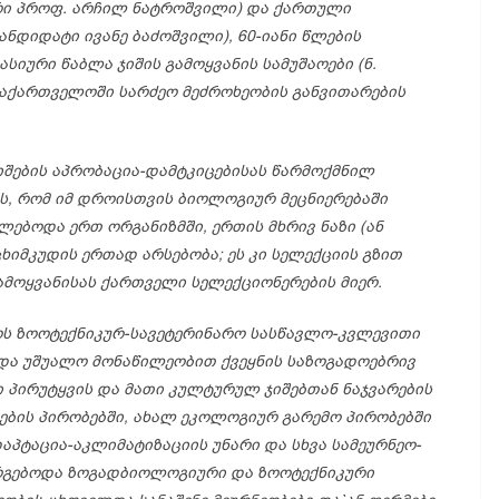
რი
პროფ.
არჩილ
ნატროშვილი)
და
ქართული
ანდიდატი
ივანე
ბაძოშვილი), 60-
იანი
წლების
კასიური
წაბლა
ჯიშის
გამოყვანის
სამუშაოები (
ნ.
აქართველოში
სარძეო
მეძროხეობის
განვითარების
იშების
აპრობაცია-
დამტკიცებისას
წარმოქმნილ
ს,
რომ
იმ
დროისთვის
ბიოლოგიურ
მეცნიერებაში
ლებოდა
ერთ
ორგანიზმში,
ერთის
მხრივ
ნაზი (
ან
ცხიმკუდის
ერთად
არსებობა;
ეს
კი
სელექციის
გზით
ამოყვანისას
ქართველი
სელექციონერების
მიერ.
ოს
ზოოტექნიკურ-
სავეტერინარო
სასწავლო-
კვლევითი
და
უშუალო
მონაწილეობით
ქვეყნის
საზოგადოებრივ
ი
პირუტყვის
და
მათი
კულტურულ
ჯიშებთან
ნაჯვარების
ების
პირობებში,
ახალ
ეკოლოგიურ
გარემო
პირობებში
აპტაცია-
აკლიმატიზაციის
უნარი
და
სხვა
სამეურნეო-
რგებოდა
ზოგადბიოლოგიური
და
ზოოტექნიკური