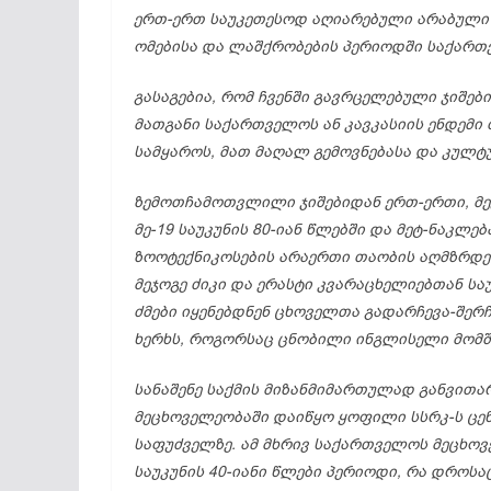
ერთ-
ერთ
საუკეთესოდ
აღიარებული
არაბულ
ომებისა
და
ლაშქრობების
პერიოდში
საქარ
გასაგებია,
რომ
ჩვენში
გავრცელებული
ჯიშებ
მათგანი
საქართველოს
ან
კავკასიის
ენდემი
სამყაროს,
მათ
მაღალ
გემოვნებასა
და
კულტუ
ზემოთჩამოთვლილი
ჯიშებიდან
ერთ-
ერთი,
მ
მე-19
საუკუნის 80-
იან
წლებში
და
მეტ-
ნაკლე
ზოოტექნიკოსების
არაერთი
თაობის
აღმზრდ
მეჯოგე
ძიკი
და
ერასტი
კვარაცხელიებთან
სა
ძმები
იყენებდნენ
ცხოველთა
გადარჩევა-
შერჩ
ხერხს,
როგორსაც
ცნობილი
ინგლისელი
მომშ
სანაშენე
საქმის
მიზანმიმართულად
განვითა
მეცხოველეობაში
დაიწყო
ყოფილი
სსრკ-
ს
ცე
საფუძველზე.
ამ
მხრივ
საქართველოს
მეცხო
საუკუნის 40-
იანი
წლები
პერიოდი,
რა
დროსა