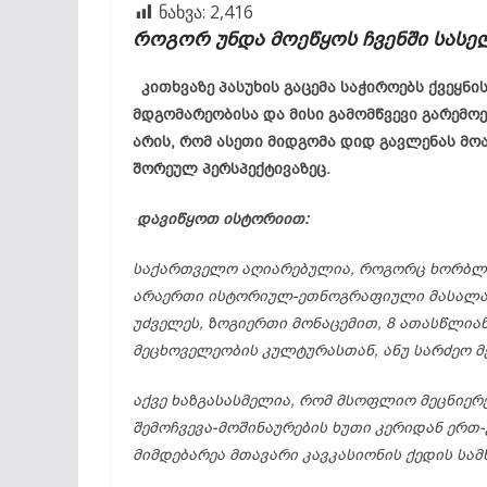
ნახვა:
2,416
როგორ
უნდა
მოეწყოს
ჩვენში
სასე
კითხვაზე პასუხის გაცემა საჭიროებს ქვეყნ
მდგომარეობისა და მისი გამომწვევი გარემოე
არის, რომ ასეთი მიდგომა დიდ გავლენას მო
შორეულ პერსპექტივაზეც.
დავიწყოთ
ისტორიით:
საქართველო
აღიარებულია,
როგორც
ხორბლ
არაერთი
ისტორიულ-
ეთნოგრაფიული
მასალა
უძველეს,
ზოგიერთი
მონაცემით, 8
ათასწლია
მეცხოველეობის
კულტურასთან,
ანუ
სარძეო
მ
აქვე
ხაზგასასმელია,
რომ
მსოფლიო
მეცნიერ
შემოჩვევა-
მოშინაურების
ხუთი
კერიდან
ერთ-
მიმდებარეა
მთავარი
კავკასიონის
ქედის
სამ