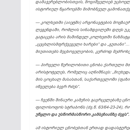
დამაჯერებლობისთვის,
მოვიშველიებ
უცხოე
ისტორიულ
წყაროებში
მიმობნეულ
გამონათქვ
—
კოლხეთში (
აიეტში)
არგონავტების
მოგზაუ
ლეგენდაში,
რომლის
სინამდვილეში
დღეს
უკ
გატაცება
არის
მაშინდელ
კოლხეთში
ნაზმატ
„
ცეცხლისმფრქვეველი
ხარები“
და „
გუთანი“
მიუთითებს
მეცხოველეობის,
კერძოდ
მეძროხ
—
პირველი
წერილობითი
ცნობა
ქართული
მ
არისტოტელეს,
რომელიც
აღნიშნავს: „
მიუხედ
მის
ცოცხალ
მასასთან,
საქართველოში (
ფაზი
იწველება
ბევრ
რძეს“.
—
ჩვენში
შინაური
კამეჩის
გავრცელებაზე
ცნ
ფილოსოფოს
სტრაბონს (
ძვ.
წ. 63/64-23-24),
რ
უწყლო
და
უსწორმასწორო
კამბეჩიანზე
ძევს“.
ამ
ისტორიულ
ცნობებთან
ერთად
დადასტურ