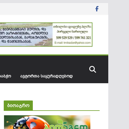
ᲡᲐᲑᲭᲝ
ᲐᲕᲢᲝᲠᲗᲐ ᲡᲐᲧᲣᲠᲐᲓᲦᲔᲑᲝᲓ
ბიოაგრო