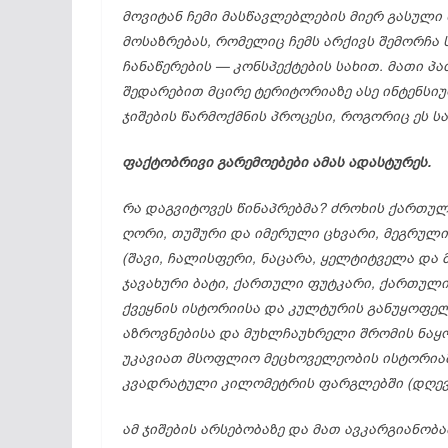
მოვიტან
ჩემი
მასწავლებლების
მიერ
გასული
მოსაზრებას,
რომელიც
ჩემს
არქივს
შემორჩა
ჩანაწერების —
კონსპექტების
სახით.
მათი
პა
შედარებით
მცირე
ტერიტორიაზე
ასე
ინტენსი
ჯიშების
წარმოქმნის
პროცესი,
როგორიც
ეს
ს
ფაქტობრივი
გარემოებები
ამას
ადასტურეს.
რა
დაგვიტოვეს
წინაპრებმა?
ძროხის
ქართუ
ღორი,
თუშური
და
იმერული
ცხვარი,
მეგრულ
(
შავი,
ჩალისფერი,
ნაცარა,
ყელტიტველა
და
ჯავახური
ბატი,
ქართული
ფუტკარი,
ქართულ
ქვეყნის
ისტორიისა
და
კულტურის
განუყოფე
აზროვნებისა
და
მუხლჩაუხრელი
შრომის
ნაყ
უკავიათ
მსოფლიო
მეცხოველეობის
ისტორი
კვადრატული
კილომეტრის
ფარგლებში (
დღე
ამ
ჯიშების
არსებობაზე
და
მათ
ავკარგიანობა