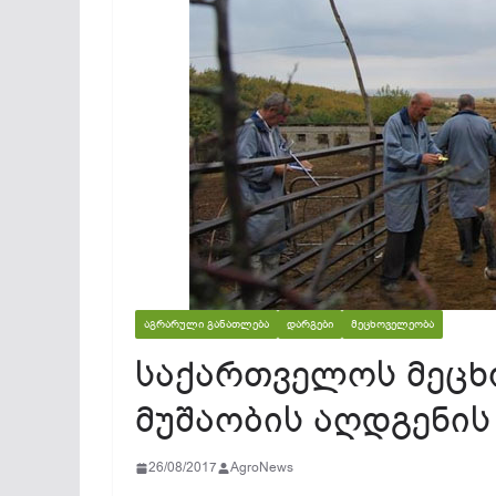
ᲐᲒᲠᲐᲠᲣᲚᲘ ᲒᲐᲜᲐᲗᲚᲔᲑᲐ
ᲓᲐᲠᲒᲔᲑᲘ
ᲛᲔᲪᲮᲝᲕᲔᲚᲔᲝᲑᲐ
საქართველოს მეცხ
მუშაობის აღდგენის
26/08/2017
AgroNews