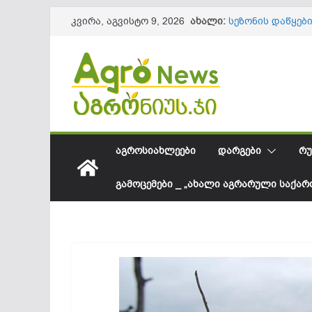
Skip
ახალი:
სეზონის დაწყებ
კვირა, აგვისტო 9, 2026
to
61,8 მილიონ დ
ლაგოდეხის მუნ
content
ინფრასტრუქტურ
წიწაკის იმპორტ
ქართული ფერმე
სოკოვანი დაავა
დეფიციტი? – რ
საქართველოში 
შესყიდვის საშუ
ᲐᲒᲠᲝᲡᲘᲐᲮᲚᲔᲔᲑᲘ
ᲓᲐᲠᲒᲔᲑᲘ
ᲠᲣ
ᲒᲐᲛᲝᲪᲔᲛᲔᲑᲘ _ „ᲐᲮᲐᲚᲘ ᲐᲒᲠᲐᲠᲣᲚᲘ ᲡᲐᲥᲐ