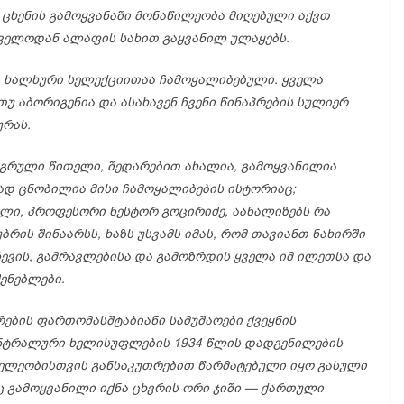
ი
ცხენის
გამოყვანაში
მონაწილეობა
მიღებული
აქვთ
თველოდან
ალაფის
სახით
გაყვანილ
ულაყებს.
ი
ხალხური
სელექციითაა
ჩამოყალიბებული.
ყველა
თუ
აბორიგენია
და
ასახავენ
ჩვენი
წინაპრების
სულიერ
რას.
ეგრული
წითელი,
შედარებით
ახალია,
გამოყვანილია
ბად
ცნობილია
მისი
ჩამოყალიბების
ისტორიაც;
ელი,
პროფესორი
ნესტორ
გოცირიძე,
აანალიზებს
რა
უბრის
შინაარსს,
ხაზს
უსვამს
იმას,
რომ
თავიანთ
ნახირში
ევის,
გამრავლებისა
და
გამოზრდის
ყველა
იმ
ილეთსა
და
ენებლები.
რების
ფართომასშტაბიანი
სამუშაოები
ქვეყნის
ნტრალური
ხელისუფლების 1934
წლის
დადგენილების
ველეობისთვის
განსაკუთრებით
წარმატებული
იყო
გასული
ც
გამოყვანილი
იქნა
ცხვრის
ორი
ჯიში —
ქართული