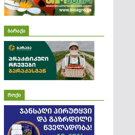
ბარაქა
როქი