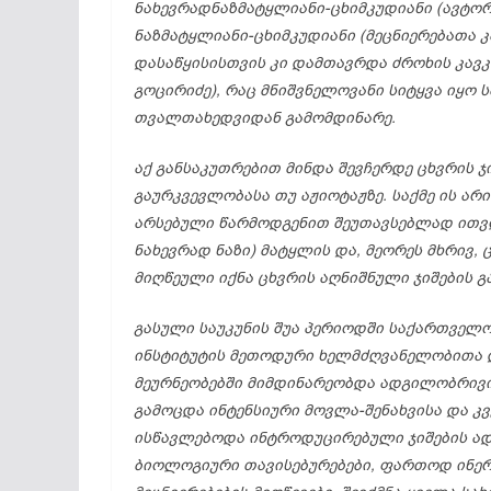
ნახევრადნაზმატყლიანი-
ცხიმკუდიანი (
ავტო
ნაზმატყლიანი-
ცხიმკუდიანი (
მეცნიერებათა
კ
დასაწყისისთვის
კი
დამთავრდა
ძროხის
კავ
გოცირიძე),
რაც
მნიშვნელოვანი
სიტყვა
იყო
ს
თვალთახედვიდან
გამომდინარე.
აქ
განსაკუთრებით
მინდა
შევჩერდე
ცხვრის
ჯ
გაურკვევლობასა
თუ
აჟიოტაჟზე.
საქმე
ის
არი
არსებული
წარმოდგენით
შეუთავსებლად
ითვ
ნახევრად
ნაზი)
მატყლის
და,
მეორეს
მხრივ,
მიღწეული
იქნა
ცხვრის
აღნიშნული
ჯიშების
გ
გასული
საუკუნის
შუა
პერიოდში
საქართველ
ინსტიტუტის
მეთოდური
ხელმძღვანელობითა
მეურნეობებში
მიმდინარეობდა
ადგილობრივ
გამოცდა
ინტენსიური
მოვლა-
შენახვისა
და
კვ
ისწავლებოდა
ინტროდუცირებული
ჯიშების
ად
ბიოლოგიური
თავისებურებები,
ფართოდ
ინე