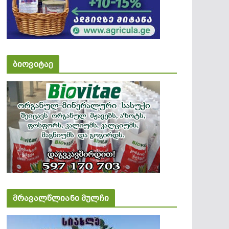
ბიოვიტაე
მრავალწლიანი მულჩი