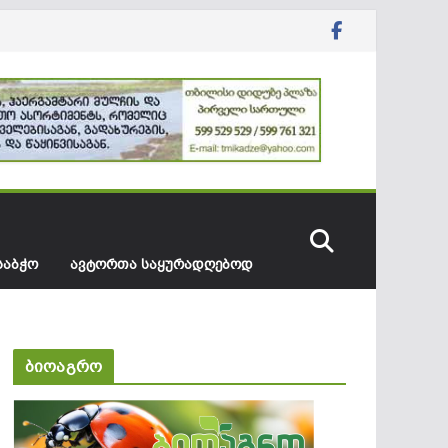
ᲡᲐᲑᲭᲝ
ᲐᲕᲢᲝᲠᲗᲐ ᲡᲐᲧᲣᲠᲐᲓᲦᲔᲑᲝᲓ
ბიოაგრო