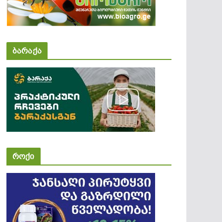
ბარაქა
როქი