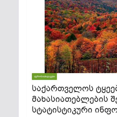
ᲐᲒᲠᲝᲡᲘᲐᲮᲚᲔᲔᲑᲘ
საქართველოს ტყეე
მახასიათებლების შ
სტატისტიკური ინფ