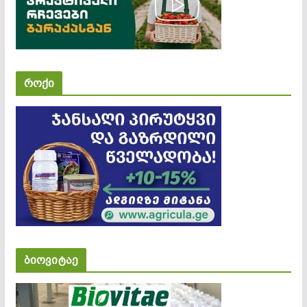
როქი
ბიოვიტაე