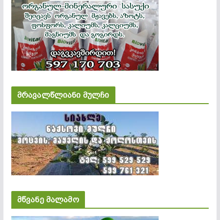
მრავალწლიანი მულჩი
მწვანე მალამო