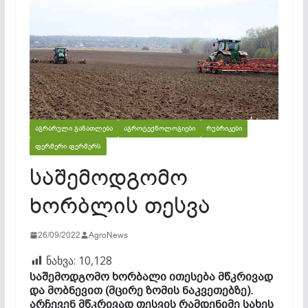
ᲐᲒᲠᲐᲠᲣᲚᲘ ᲒᲐᲜᲐᲗᲚᲔᲑᲐ
ᲐᲒᲠᲝᲢᲔᲥᲜᲝᲚᲝᲒᲘᲔᲑᲘ
ᲠᲣᲑᲠᲘᲙᲔᲑᲘ
ᲤᲔᲠᲛᲔᲠᲘ ᲤᲔᲠᲛᲔᲠᲡ
საშემოდგომო
ხორბლის თესვა
26/09/2022
AgroNews
ნახვა:
10,128
საშემოდგომო ხორბალი ითესება მწკრივად
და მობნევით (მცირე ზომის ნაკვეთებზე).
არჩევენ მწკრივად თესვის რამდენიმე სახეს