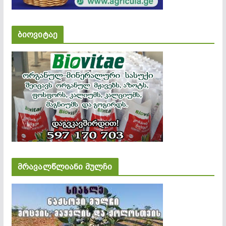
ბიოვიტაე
მრავალწლიანი მულჩი