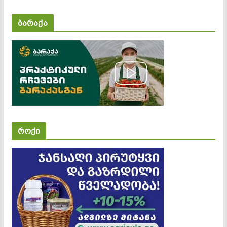
ბარაქა
როქი