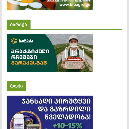
ბარაქა
როქი