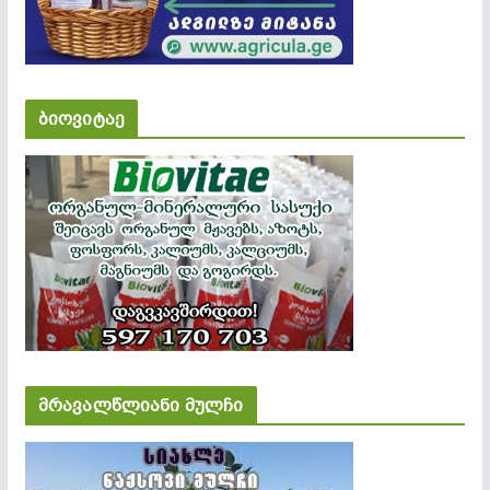
ბიოვიტაე
მრავალწლიანი მულჩი