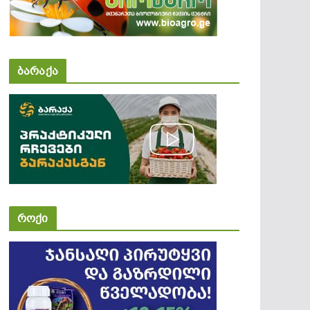
ბარაქა
როქი