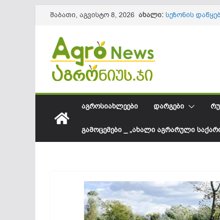
Skip
საქართველოში
ახალი:
შაბათი, აგვისტო 8, 2026
შესყიდვის საშ
to
სეზონის დაწყე
content
61,8 მილიონ 
ლაგოდეხის მუ
ინფრასტრუქტუ
წიწაკის იმპორ
ქართული ფერმ
სოკოვანი დაავ
დეფიციტი? – 
ᲐᲒᲠᲝᲡᲘᲐᲮᲚᲔᲔᲑᲘ
ᲓᲐᲠᲒᲔᲑᲘ
ᲠᲣ
ᲒᲐᲛᲝᲪᲔᲛᲔᲑᲘ _ „ᲐᲮᲐᲚᲘ ᲐᲒᲠᲐᲠᲣᲚᲘ ᲡᲐᲥᲐ