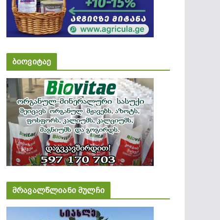
ბიოვიტაე
მრავალწლიანი მულჩი