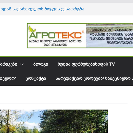
 ავოკადოს იმპორტი იზრდება, ხოლო
უალო ფასი მცირდება
ბიდან საქართველოს მოცვის ექსპორტმა
დოლარს გადააჭარბა
ნიციპალიტეტში სამელიორაციო
რის მოწესრიგება გრძელდება
ტი _ დაკარგული შესაძლებლობა
ერებისთვის?
ადებაა თუ საკვები ელემენტის
როგორ გავარჩიოთ ერთმანეთისგან
ᲑᲠᲘᲙᲔᲑᲘ
ᲑᲚᲝᲒᲘ
ᲛᲔᲓᲘᲐ ᲤᲔᲠᲛᲔᲠᲔᲑᲘᲡᲗᲕᲘᲡ TV
ᲠᲗᲕᲔᲚᲝ“
ᲙᲝᲜᲢᲐᲥᲢᲘ
ᲡᲐᲠᲔᲓᲐᲥᲪᲘᲝ ᲙᲝᲚᲔᲒᲘᲐ/ ᲡᲐᲛᲔᲪᲜᲘᲔᲠᲝ 