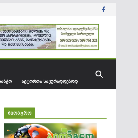
ᲡᲐᲑᲭᲝ
ᲐᲕᲢᲝᲠᲗᲐ ᲡᲐᲧᲣᲠᲐᲓᲦᲔᲑᲝᲓ
ბიოაგრო