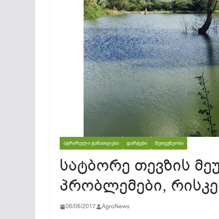
ᲐᲒᲠᲐᲠᲣᲚᲘ ᲒᲐᲜᲐᲗᲚᲔᲑᲐ
ᲓᲐᲠᲒᲔᲑᲘ
ᲛᲔᲗᲔᲕᲖᲔᲝᲑᲐ
სატბორე თევზის მე
პრობლემები, რისკე
06/06/2017
AgroNews