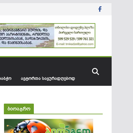
ᲡᲐᲑᲭᲝ
ᲐᲕᲢᲝᲠᲗᲐ ᲡᲐᲧᲣᲠᲐᲓᲦᲔᲑᲝᲓ
ბიოაგრო