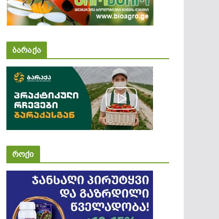
ბარაქა
როქი