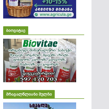
ბიოვიტაე
მრავალწლიანი მულჩი