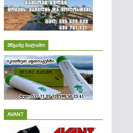
მწვანე მალამო
AVANT