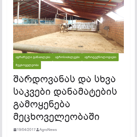
ᲐᲒᲠᲐᲠᲣᲚᲘ ᲒᲐᲜᲐᲗᲚᲔᲑᲐ
ᲐᲒᲠᲝᲡᲘᲐᲮᲚᲔᲔᲑᲘ
ᲐᲒᲠᲝᲢᲔᲥᲜᲝᲚᲝᲒᲘᲔᲑᲘ
ᲛᲔᲪᲮᲝᲕᲔᲚᲔᲝᲑᲐ
შარდოვანას და სხვა
საკვები დანამატების
გამოყენება
მეცხოველეობაში
19/04/2017
AgroNews