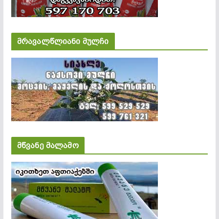
მრავალწლიანი მულჩი
მწვანე მალამო