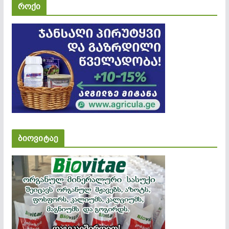
როქი
ბიოვიტაე