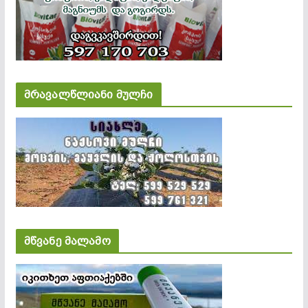
მრავალწლიანი მულჩი
მწვანე მალამო