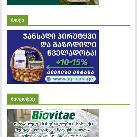
როქი
ბიოვიტაე