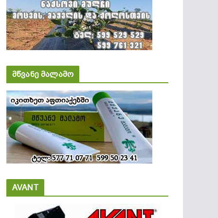
მწვანე მალამო
AVANT