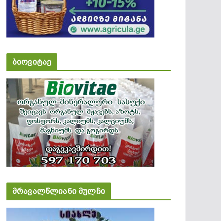
ბიოვიტაე
მრავალწლიანი მულჩი