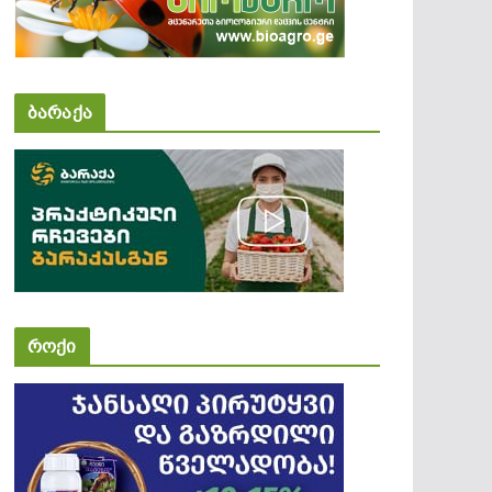
ბარაქა
როქი