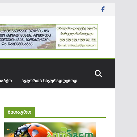
ᲡᲐᲑᲭᲝ
ᲐᲕᲢᲝᲠᲗᲐ ᲡᲐᲧᲣᲠᲐᲓᲦᲔᲑᲝᲓ
ბიოაგრო