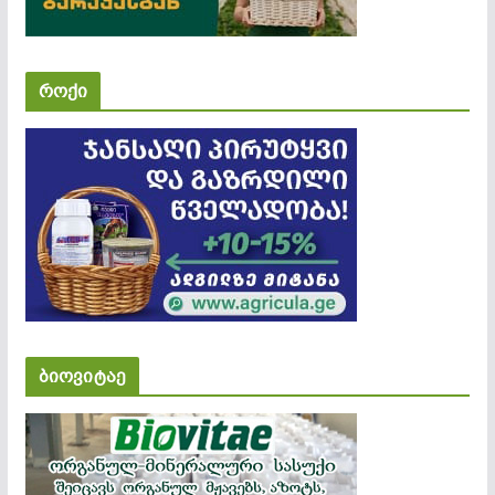
როქი
ბიოვიტაე