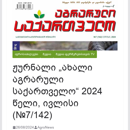
ᲐᲒᲠᲝᲡᲘᲐᲮᲚᲔᲔᲑᲘ
ᲛᲔᲓᲘᲐ
ᲛᲔᲓᲘᲐ ᲤᲔᲠᲛᲔᲠᲔᲑᲘᲡᲗᲕᲘᲡ TV
ჟურნალი „ახალი
აგრარული
საქართველო“ 2024
წელი, ივლისი
(№7/142)
26/08/2024
AgroNews