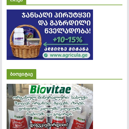
ბიოვიტაე