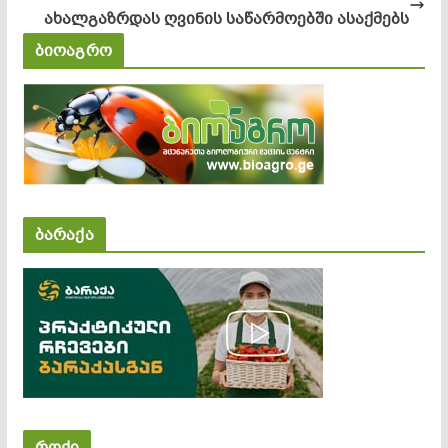
ახალგაზრდას ღვინის საწარმოებში ასაქმებს
ბიოაგრო
ბარაქა
როქი