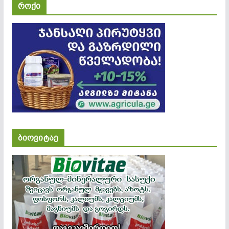
როქი
ბიოვიტაე