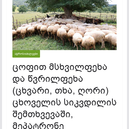
ᲐᲒᲠᲝᲡᲘᲐᲮᲚᲔᲔᲑᲘ
ცოფით მსხვილფეხა
და წვრილფეხა
(ცხვარი, თხა, ღორი)
ცხოველის სიკვდილის
შემთხვევაში,
მეპატრონე