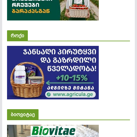
როქი
ბიოვიტაე