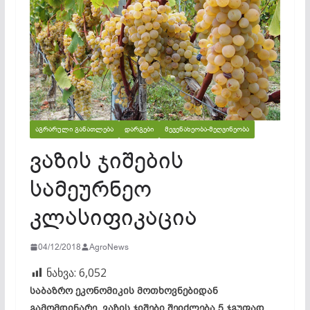
ᲐᲒᲠᲐᲠᲣᲚᲘ ᲒᲐᲜᲐᲗᲚᲔᲑᲐ
ᲓᲐᲠᲒᲔᲑᲘ
ᲛᲔᲕᲔᲜᲐᲮᲔᲝᲑᲐ-ᲛᲔᲦᲕᲘᲜᲔᲝᲑᲐ
ვაზის ჯიშების
სამეურნეო
კლასიფიკაცია
04/12/2018
AgroNews
ნახვა:
6,052
საბაზრო ეკონომიკის მოთხოვნებიდან
გამომდინარე, ვაზის ჯიშები შეიძლება 5 ჯგუფად