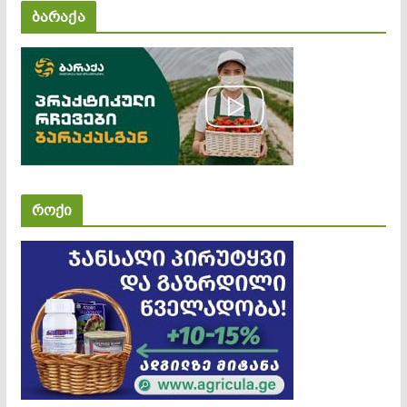
ბარაქა
როქი