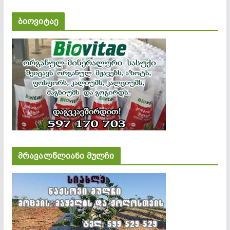
ბიოვიტაე
მრავალწლიანი მულჩი