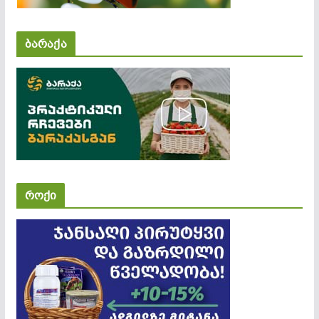
ბარაქა
როქი