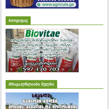
ბიოვიტაე
მრავალწლიანი მულჩი