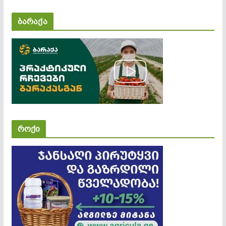
ბარაქა
როქი