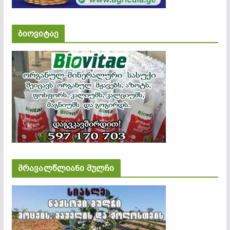
ბიოვიტაე
მრავალწლიანი მულჩი