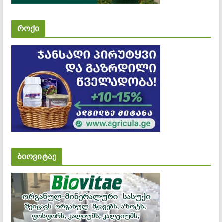
როქი
ბიოვიტაე