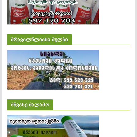
მრავალწლიანი მულჩი
მწვანე მალამო