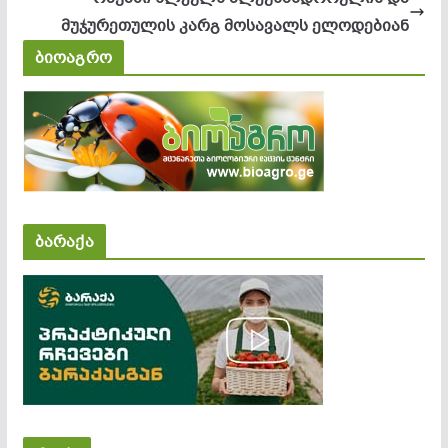
მუჯურეთულის კარგ მოსავალს ელოდებიან
ბიოაგრო
ბარაქა