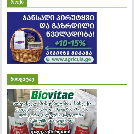
როქი
ბიოვიტაე