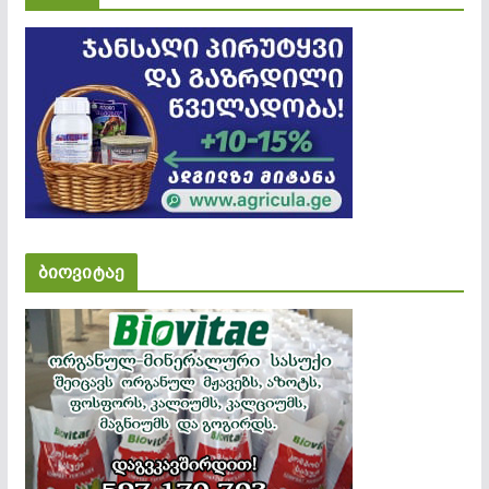
ბიოვიტაე