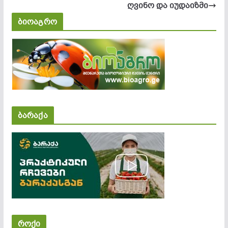
ღვინო და იუდაიზმი
ბიოაგრო
ბარაქა
როქი