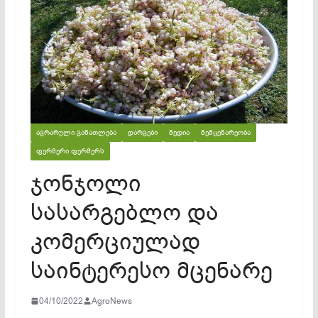
ᲐᲒᲠᲐᲠᲣᲚᲘ ᲒᲐᲜᲐᲗᲚᲔᲑᲐ
ᲓᲐᲠᲒᲔᲑᲘ
ᲛᲔᲓᲘᲐ
ᲛᲔᲛᲪᲔᲜᲐᲠᲔᲝᲑᲐ
ᲤᲔᲠᲛᲔᲠᲘ ᲤᲔᲠᲛᲔᲠᲡ
ჯონჯოლი
სასარგებლო და
კომერციულად
საინტერესო მცენარე
04/10/2022
AgroNews