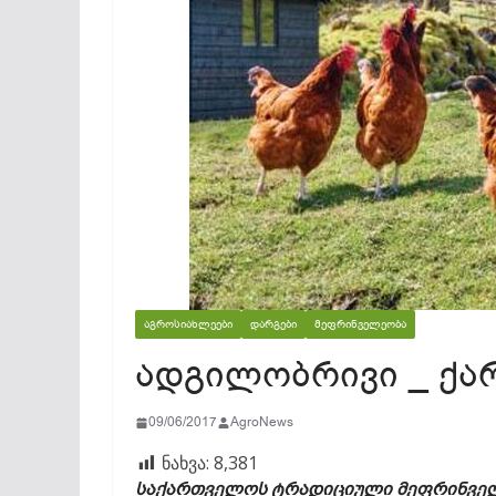
ᲐᲒᲠᲝᲡᲘᲐᲮᲚᲔᲔᲑᲘ
ᲓᲐᲠᲒᲔᲑᲘ
ᲛᲔᲤᲠᲘᲜᲕᲔᲚᲔᲝᲑᲐ
ადგილობრივი _ ქა
09/06/2017
AgroNews
ნახვა:
8,381
საქართველოს ტრადიციული მეფრინველე