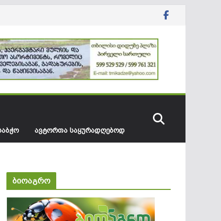
ᲡᲐᲑᲭᲝ
ᲐᲕᲢᲝᲠᲗᲐ ᲡᲐᲧᲣᲠᲐᲓᲦᲔᲑᲝᲓ
ბიოაგრო