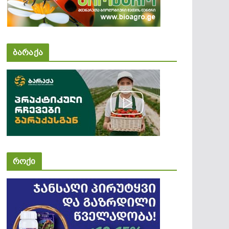
ბარაქა
როქი