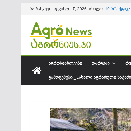
Skip
ახალი:
10 პრაქტიკ
პარასკევი, აგვისტო 7, 2026
to
ნაყოფის და
წიწაკის იმ
content
ქართული ფ
სოკოვანი დ
დეფიციტი? 
საქართველო
შესყიდვის 
სეზონის და
61,8 მილიო
ᲐᲒᲠᲝᲡᲘᲐᲮᲚᲔᲔᲑᲘ
ᲓᲐᲠᲒᲔᲑᲘ
ᲠᲣ
ᲒᲐᲛᲝᲪᲔᲛᲔᲑᲘ _ „ᲐᲮᲐᲚᲘ ᲐᲒᲠᲐᲠᲣᲚᲘ ᲡᲐᲥᲐ