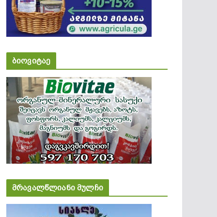
ბიოვიტაე
მრავალწლიანი მულჩი