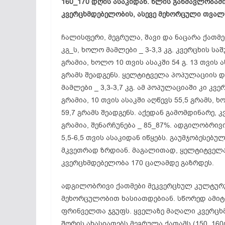
160_170 დღის ასაკიდან. წლის განმავლობაში
კვერცხმდებელობის
, ასევე მეხორცული თვალ
ჩალისფერი,
მეგრულა
, შავი და ნაცარა ქათ
კგ_ს, ხოლო მამლები _ 3-3,3 კგ. კვერცხის სა
გრამია, ხოლო 10 თვის ასაკში 54 გ. 13 თვის
გრამს შეადგენს.
ყელტიტველა
პოპულაციის დე
მამლები _ 3,3-3,7 კგ. ამ პოპულაციაში კი კვ
გრამია, 10 თვის ასაკში აღწევს 55,5 გრამს,
59,7 გრამს შეადგენს. აქედან გამომდინარე,
გრამია, შენარჩუნება _ 85_87%. ადგილობრი
5,5-6,5 თვის ასაკიდან იწყებს. გაუმჯობესებუ
მკვეთრად ზრდიან. მაგალითად,
ყელტიტველ
კვერცხმდებელობა
170 ცალამდე
გაზრდეს
.
ადგილობრივი ქათმები
მეკვერცხულ
კულტურუ
მეხორცულობით
ხასიათდებიან. სწორედ ამიტ
ფრინველთა ჯგუფს. ყველაზე მაღალი
კვერცხ
შორის ახასიათებს
მეგრულა
ქათამს (150_160