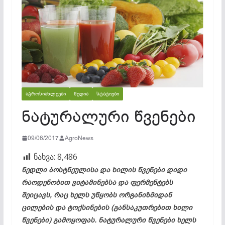
ᲐᲒᲠᲝᲡᲘᲐᲮᲚᲔᲔᲑᲘ
ᲛᲔᲓᲘᲐ
ᲡᲢᲐᲢᲘᲔᲑᲘ
ნატურალური წვენები
09/06/2017
AgroNews
ნახვა:
8,486
ნედლი ბოსტნეულისა და ხილის წვენები დიდი
რაოდენობით ვიტამინებსა და ფერმენტებს
შეიცავს, რაც ხელს უწყობს ორგანიზმიდან
ცილების და ტოქსინების (განსაკუთრებით ხილი
წვენები) გამოყოფას. ნატურალური წვენები ხელს