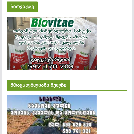
ბიოვიტაე
მრავალწლიანი მულჩი