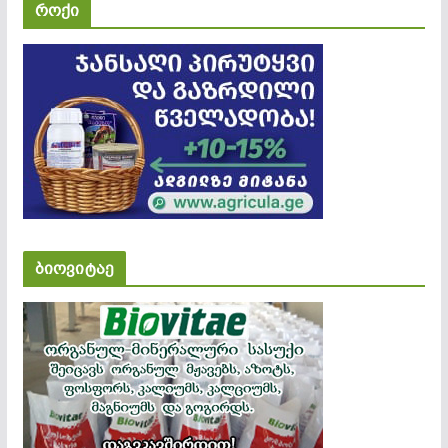
როქი
ბიოვიტაე