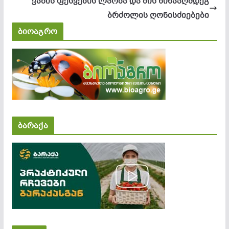
ვაზის ფესვების ლპობა და მის წინააღმდეგ
ბრძოლის ღონისძიებები
ბიოაგრო
ბარაქა