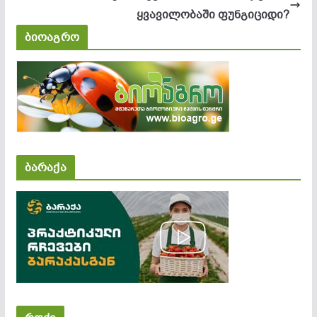
ყვავილობაში ფუნგიციდი?
ბიოაგრო
ბარაქა