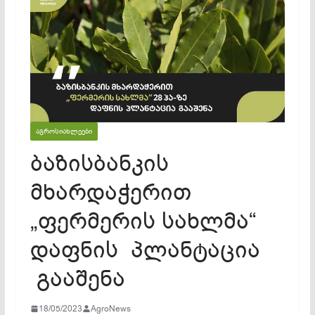
ᲐᲒᲠᲝᲡᲘᲐᲮᲚᲔᲔᲑᲘ
ბაზისბანკის
მხარდაჭერით
„ფერმერის სახლმა“
დაფნის პლანტაცია
გააშენა
18/05/2023
AgroNews