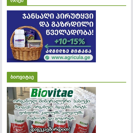
როქი
ბიოვიტაე