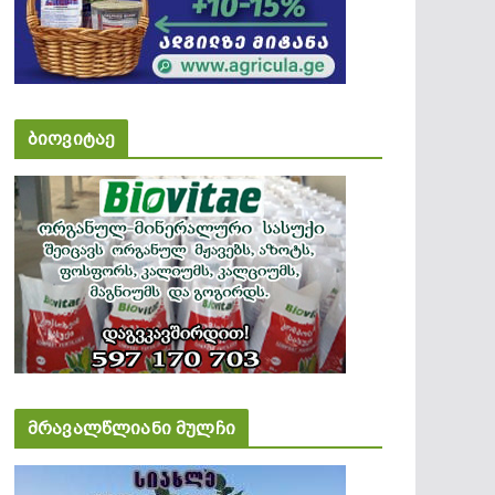
ბიოვიტაე
მრავალწლიანი მულჩი