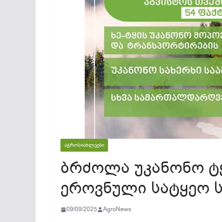
ᲐᲒᲠᲝᲡᲘᲐᲮᲚᲔᲔᲑᲘ
ბრძოლა უკანონო ტყ
ეროვნული სატყეო ს
09/09/2025
AgroNews