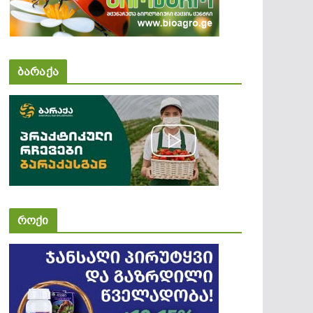
ბარაქა
როქი