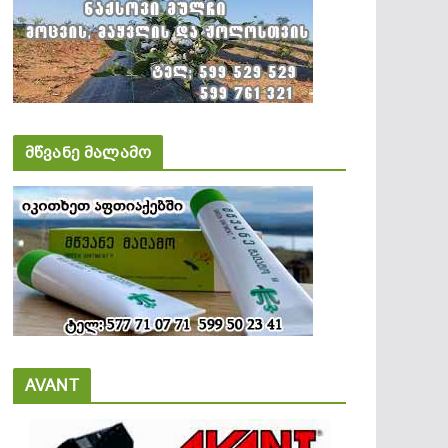
მწვანე მალამო
AVANT