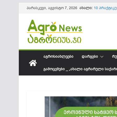
Skip
ახალი:
10 პრაქტიკ
პარასკევი, აგვისტო 7, 2026
to
ნაყოფის და
წიწაკის იმ
content
ქართული ფ
სოკოვანი დ
დეფიციტი? 
საქართველო
შესყიდვის 
სეზონის და
61,8 მილიო
ᲐᲒᲠᲝᲡᲘᲐᲮᲚᲔᲔᲑᲘ
ᲓᲐᲠᲒᲔᲑᲘ
ᲠᲣ
ᲒᲐᲛᲝᲪᲔᲛᲔᲑᲘ _ „ᲐᲮᲐᲚᲘ ᲐᲒᲠᲐᲠᲣᲚᲘ ᲡᲐᲥᲐ