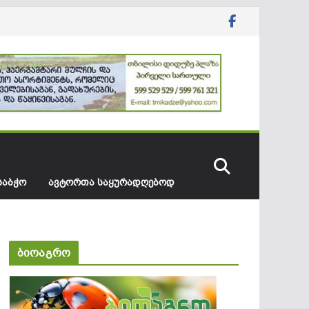
ᲡᲐᲑᲭᲝ
ᲐᲕᲢᲝᲠᲗᲐ ᲡᲐᲧᲣᲠᲐᲓᲦᲔᲑᲝᲓ
ბიოაგრო