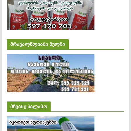
მრავალწლიანი მულჩი
მწვანე მალამო