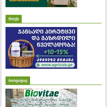
როქი
ბიოვიტაე