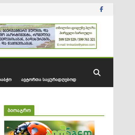
ᲡᲐᲑᲭᲝ
ᲐᲕᲢᲝᲠᲗᲐ ᲡᲐᲧᲣᲠᲐᲓᲦᲔᲑᲝᲓ
ბიოაგრო