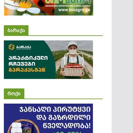
ბარაქა
როქი