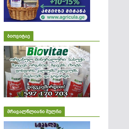
ბიოვიტაე
მრავალწლიანი მულჩი