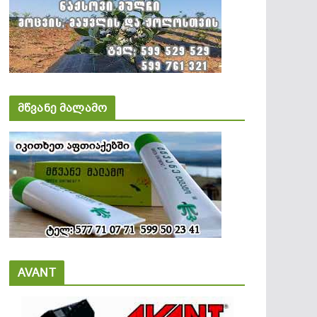
მწვანე მალამო
AVANT