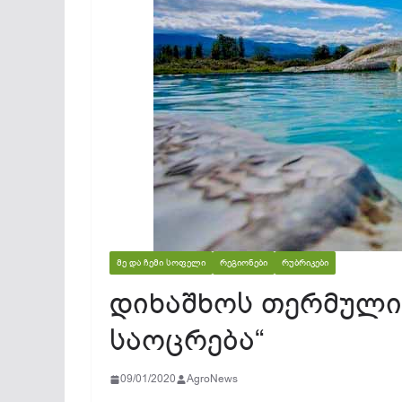
ᲛᲔ ᲓᲐ ᲩᲔᲛᲘ ᲡᲝᲤᲔᲚᲘ
ᲠᲔᲒᲘᲝᲜᲔᲑᲘ
ᲠᲣᲑᲠᲘᲙᲔᲑᲘ
დიხაშხოს თერმული
საოცრება“
09/01/2020
AgroNews