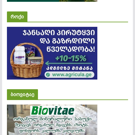
როქი
ბიოვიტაე