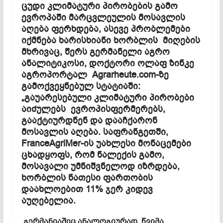
ცუდი კლიმატური
პირობების
გამო
ევროპაში
მარცვლეულის
მოსავლის
აღება
ფერხდება,
ასევე
პრობლემები
იქმნება
ხარისხიანი
ხორბლის
მიღების
მხრივაც,
წერს
გერმანელი აგრო
ანალიტიკოსი,
დოქტორი
ოლაფ
ზინკე
აგროპორტალ
Agrarheute.com-
ზე
გამოქვეყნებულ
სტატიაში:
„
გაუარესებული
კლიმატური
პირობები
აიძულებს
ევროპის
ფერმერებს,
გააქტიურდნენ
და
დააჩქარონ
მოსავლის
აღება.
საფრანგეთში,
FranceAgriMer-
ის
უახლესი
მონაცემები
ცხადყოფს,
რომ
ნალექის
გამო,
მოსავალი
უმნიშვნელოდ
იზრდება,
ხორბლის
ნათესი
ფართობის
დაახლოებით 11%
ჯერ
კიდევ
აუ
ღებელია.
გერმანიაშიც ანალოგიურად, წვიმა