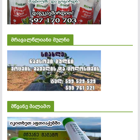
მრავალწლიანი მულჩი
მწვანე მალამო