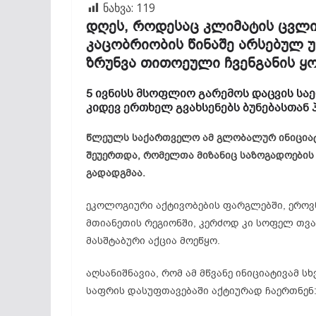
ნახვა:
119
დღეს
,
როდესაც
კლიმატის
ცვლ
კაცობრიობის
წინაშე
არსებულ
ზრუნვა
თითოეული
ჩვენგანის
ყ
5
ივნისს
მსოფლიო
გარემოს
დაცვის
სა
კიდევ
ერთხელ
გვახსენებს
ბუნებასთან
წლეულს
საქართველო
ამ
გლობალურ
ინიცია
შეუერთდა
,
რომელთა
მიზანიც
საზოგადოების
გადადგმაა
.
ეკოლოგიური აქტივობების ფარგლებში, ეროვნ
მთიანეთის რეგიონში, კერძოდ კი სოფელ თვა
მასშტაბური აქცია მოეწყო.
აღსანიშნავია, რომ ამ მწვანე ინიციატივამ 
საფრის დასუფთავებაში აქტიურად ჩაერთნენ