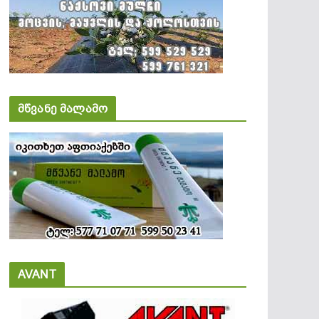
მწვანე მალამო
AVANT