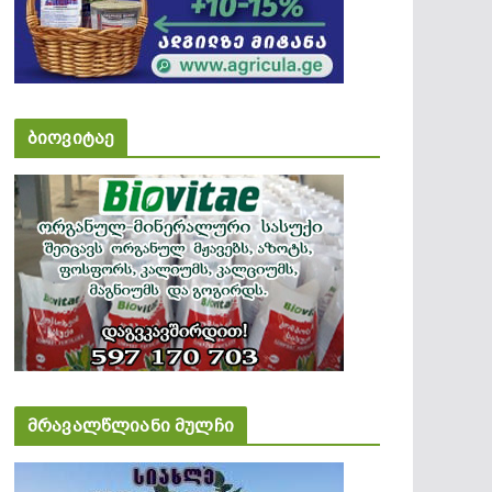
ბიოვიტაე
მრავალწლიანი მულჩი