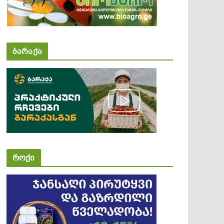
ბარაქა
როქი