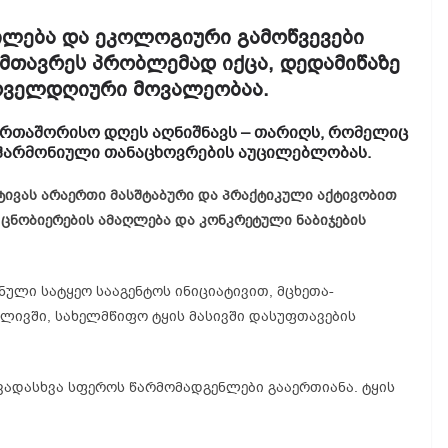
ილება
და
ეკოლოგიური
გამოწვევები
უმთავრეს
პრობლემად
იქცა
,
დედამიწაზე
ოველდღიური
მოვალეობაა
.
ერთაშორისო
დღეს
აღნიშნავს
–
თარიღს
,
რომელიც
ჰარმონიული
თანაცხოვრების
აუცილებლობას
.
ტივას
არაერთი
მასშტაბური
და
პრაქტიკული
აქტივობით
ცნობიერების
ამაღლება
და
კონკრეტული
ნაბიჯების
ული სატყეო სააგენტოს ინიციატივით, მცხეთა-
ლივში, სახელმწიფო ტყის მასივში დასუფთავების
სხვადასხვა სფეროს წარმომადგენლები გააერთიანა. ტყის
: