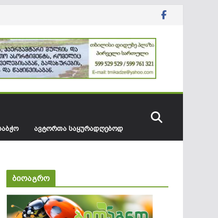
ᲡᲐᲑᲭᲝ
ᲐᲕᲢᲝᲠᲗᲐ ᲡᲐᲧᲣᲠᲐᲓᲦᲔᲑᲝᲓ
ბიოაგრო