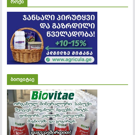
როქი
ბიოვიტაე