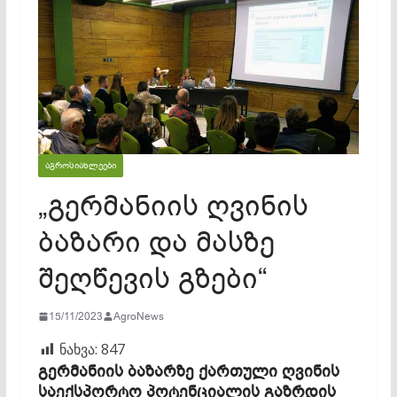
ᲐᲒᲠᲝᲡᲘᲐᲮᲚᲔᲔᲑᲘ
„გერმანიის ღვინის
ბაზარი და მასზე
შეღწევის გზები“
15/11/2023
AgroNews
ნახვა:
847
გერმანიის ბაზარზე ქართული ღვინის
საექსპორტო პოტენციალის გაზრდის