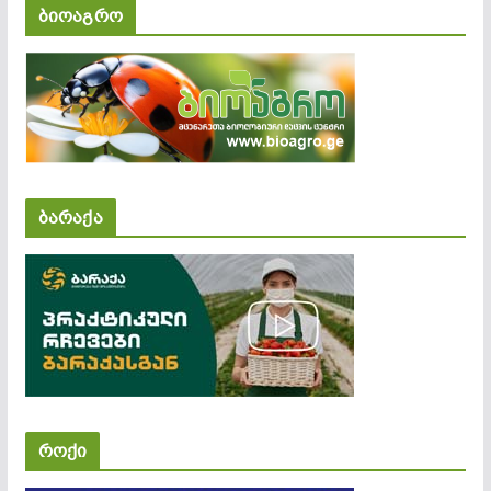
ბიოაგრო
ბარაქა
როქი