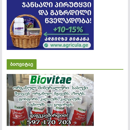
ბიოვიტაე