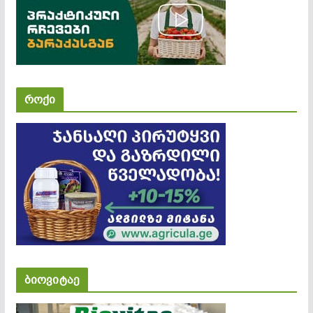
როქი
ბიოვიტაე