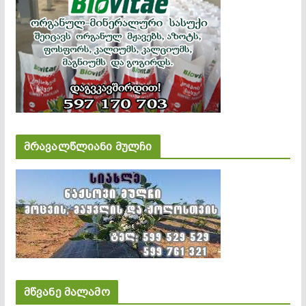
მრავალწლიანი მულჩი
მწვანე მალამო