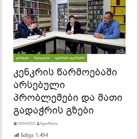
ᲓᲐᲠᲒᲔᲑᲘ
ᲛᲔᲑᲐᲦᲔᲝᲑᲐ
ᲤᲔᲠᲛᲔᲠᲘ ᲤᲔᲠᲛᲔᲠᲡ
კენკრის წარმოებაში
არსებული
პრობლემები და მათი
გადაჭრის გზები
16/04/2021
AgroNews
ნახვა:
1,494