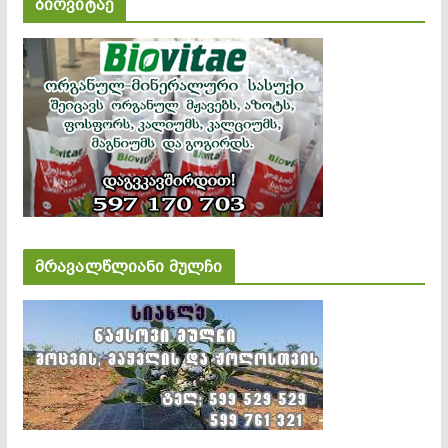
ბიოვიტაე
მრავალწლიანი მულჩი