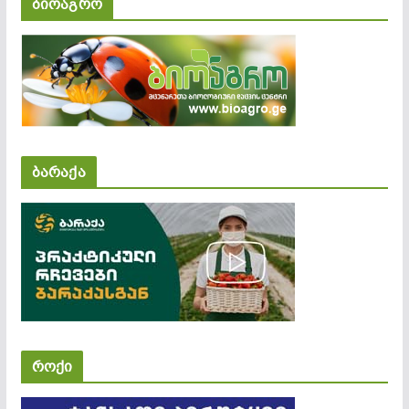
ბიოაგრო
ბარაქა
როქი