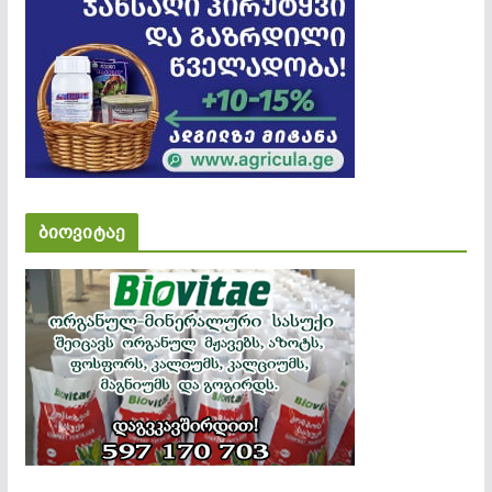
ბიოვიტაე