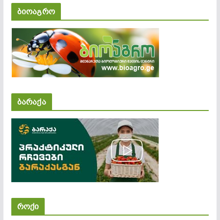
ბიოაგრო
ბარაქა
როქი