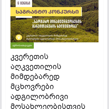
ᲐᲒᲠᲝᲡᲘᲐᲮᲚᲔᲔᲑᲘ
კვერეთის
აღკვეთილის
მიმდებარედ
მცხოვრები
ადგილობრივი
მოსახლეობისთვის