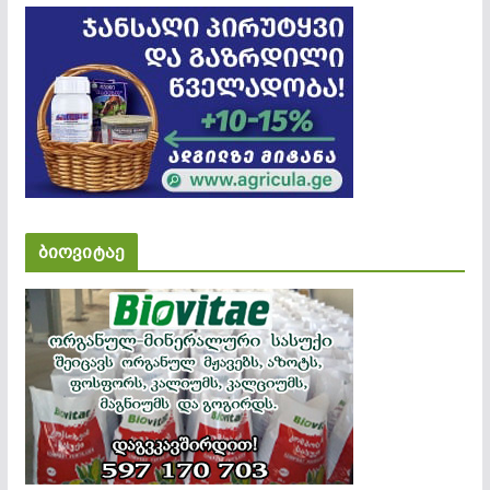
ბიოვიტაე