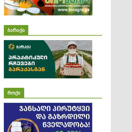
ბარაქა
როქი