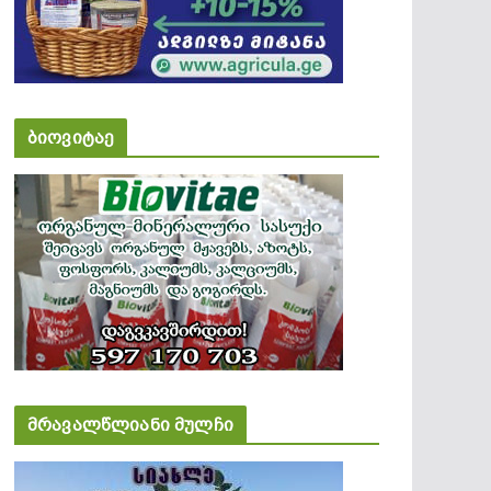
ბიოვიტაე
მრავალწლიანი მულჩი