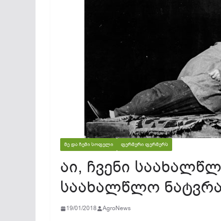
ᲛᲔ ᲓᲐ ᲩᲔᲛᲘ ᲡᲝᲤᲔᲚᲘ
ᲤᲔᲠᲛᲔᲠᲘ ᲤᲔᲠᲛᲔᲠᲡ
აი, ჩვენი საახალწ
საახალწლო ნატვრ
19/01/2018
AgroNews