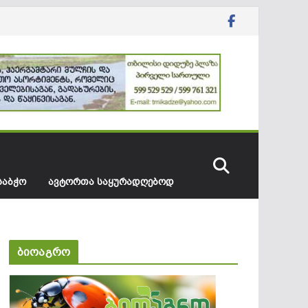
ᲡᲐᲑᲭᲝ
ᲐᲕᲢᲝᲠᲗᲐ ᲡᲐᲧᲣᲠᲐᲓᲦᲔᲑᲝᲓ
ბიოაგრო