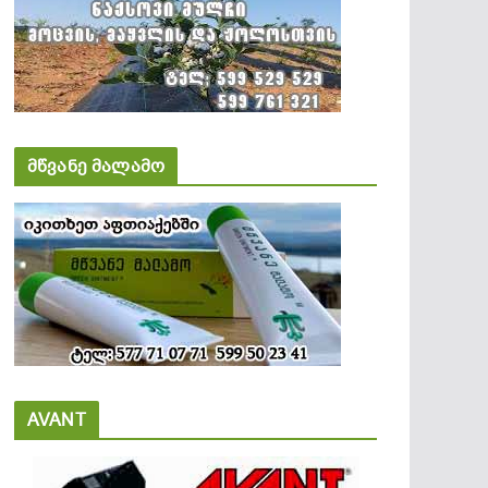
მწვანე მალამო
AVANT